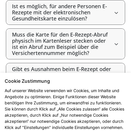
Ist es möglich, für andere Personen E-
Rezepte mit der elektronischen
Gesundheitskarte einzulösen?
Muss die Karte für den E-Rezept-Abruf
physisch im Kartenleser stecken oder
ist ein Abruf zum Beispiel über die
Versichertennummer möglich?
Gibt es Ausnahmen beim E-Rezept oder
werden alle Verordnungen als E-Rezept
angeboten?
Cookie Zustimmung
Auf unserer Website verwenden wir Cookies, um Inhalte und
Gibt es bald ausschließlich E-Rezepte?
Angebote zu optimieren. Einige Funktionen dieser Website
benötigen Ihre Zustimmung, um einwandfrei zu funktionieren.
Sie können durch Klick auf „Alle Cookies zulassen“ alle Cookies
* Bis 12 Uhr vorbestellt sind die Produkte i.d.R. ab 16 Uhr abholbereit.
akzeptieren, durch Klick auf „Nur notwendige Cookies
Beachten Sie bitte die jeweiligen Öffnungszeiten. Vorbehaltlich der
akzeptieren“ nur notwendige Cookies akzeptieren, oder durch
Lieferfähigkeit des Großhandels. Ausgenommen sind Arzneimittel, die in
Klick auf "Einstellungen" individuelle Einstellungen vornehmen.