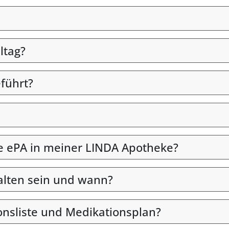
ltag?
eführt?
die ePA in meiner LINDA Apotheke?
alten sein und wann?
onsliste und Medikationsplan?