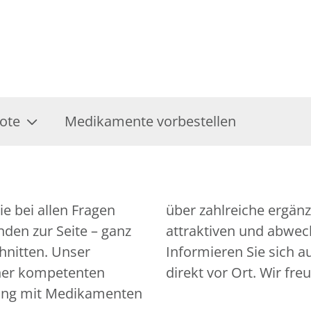
ote
Medikamente vorbestellen
e bei allen Fragen
gebote bis hin zu
den zur Seite – ganz
attraktiven und abwec
chnitten. Unser
Informieren Sie sich 
iner kompetenten
direkt vor Ort. Wir fre
ung mit Medikamenten